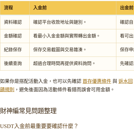
流程
入金前
出金前
資料確認
確認平台收款地址與鏈別。
確認自
金額確認
看最小入金金額與實際轉出金額。
看可出
紀錄保存
保存交易截圖與交易雜湊。
保存申
後續查詢
超過合理時間再提供資料詢問。
先確認
如果你是搭配活動入金，也可以先確認
首存優惠條件
與
返水回
饋規則
，避免後面因為活動條件看錯而誤會可用金額。
財神編常見問題整理
USDT入金前最重要要確認什麼？