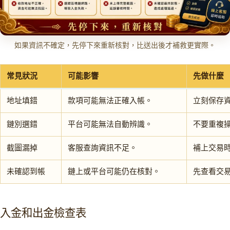
如果資訊不確定，先停下來重新核對，比送出後才補救更實際。
常見狀況
可能影響
先做什麼
地址填錯
款項可能無法正確入帳。
立刻保存
鏈別選錯
平台可能無法自動辨識。
不要重複
截圖漏掉
客服查詢資訊不足。
補上交易
未確認到帳
鏈上或平台可能仍在核對。
先查看交
入金和出金檢查表