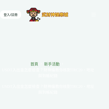
跳
至
登入/註冊
主
要
內
容
首頁
新手活動
USDT入出金怎麼檢查？財神編教你核對TRC20、地址
與到帳紀錄
USDT入出金怎麼檢查？財神編教你核對TRC20、地址
與到帳紀錄
29 5 月, 2026
新手活動