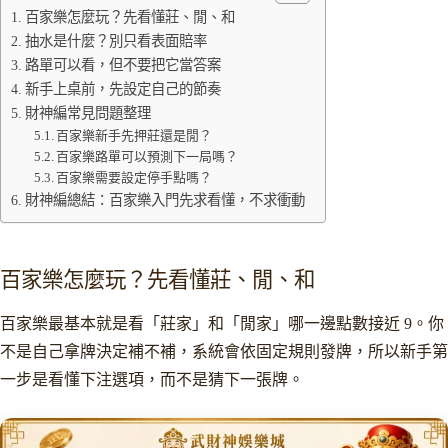
百家樂怎麼玩？先看懂莊、閒、和
抽水是什麼？別只看表面賠率
路單可以看，但不要把它當答案
新手上桌前，先設定自己的節奏
財神編常見問題整理
百家樂新手先押莊還是閒？
百家樂路單可以預測下一局嗎？
百家樂需要設定停手點嗎？
財神編總結：百家樂入門先求看懂，不求衝動
百家樂怎麼玩？先看懂莊、閒、和
百家樂最基本就是看「莊家」和「閒家」哪一邊點數接近 9。你
不是自己拿牌決定補不補，系統會依固定規則發牌，所以新手第
一步是看懂下注選項，而不是猜下一張牌。