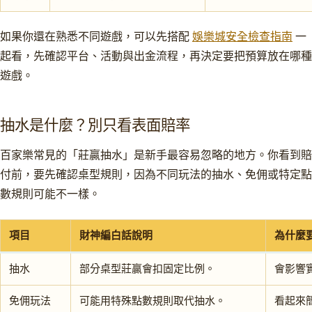
如果你還在熟悉不同遊戲，可以先搭配
娛樂城安全檢查指南
一
起看，先確認平台、活動與出金流程，再決定要把預算放在哪種
遊戲。
抽水是什麼？別只看表面賠率
百家樂常見的「莊贏抽水」是新手最容易忽略的地方。你看到賠
付前，要先確認桌型規則，因為不同玩法的抽水、免佣或特定點
數規則可能不一樣。
項目
財神編白話說明
為什麼
抽水
部分桌型莊贏會扣固定比例。
會影響
免佣玩法
可能用特殊點數規則取代抽水。
看起來