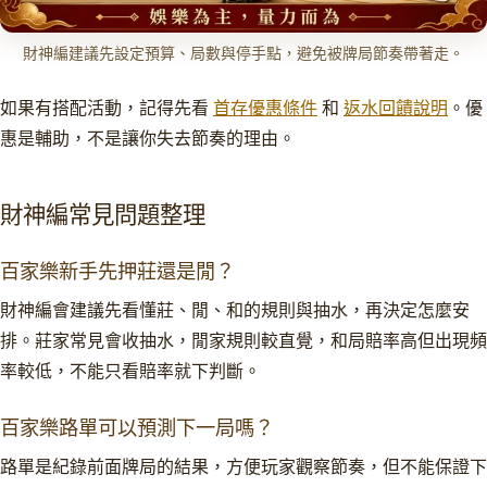
財神編建議先設定預算、局數與停手點，避免被牌局節奏帶著走。
如果有搭配活動，記得先看
首存優惠條件
和
返水回饋說明
。優
惠是輔助，不是讓你失去節奏的理由。
財神編常見問題整理
百家樂新手先押莊還是閒？
財神編會建議先看懂莊、閒、和的規則與抽水，再決定怎麼安
排。莊家常見會收抽水，閒家規則較直覺，和局賠率高但出現頻
率較低，不能只看賠率就下判斷。
百家樂路單可以預測下一局嗎？
路單是紀錄前面牌局的結果，方便玩家觀察節奏，但不能保證下