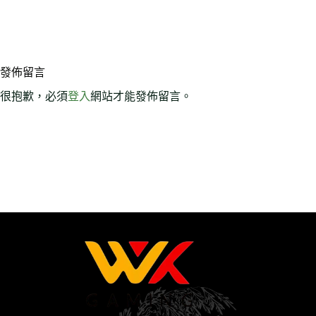
發佈留言
很抱歉，必須
登入
網站才能發佈留言。