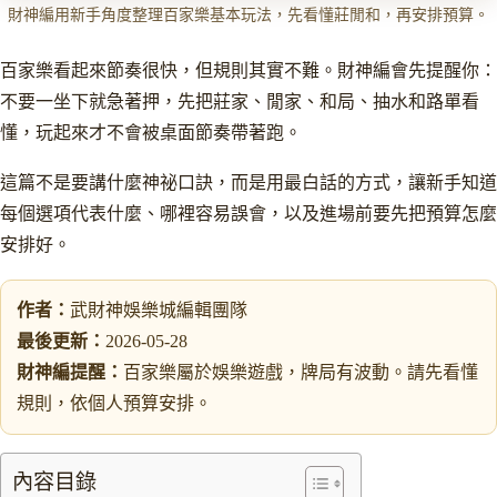
財神編用新手角度整理百家樂基本玩法，先看懂莊閒和，再安排預算。
百家樂看起來節奏很快，但規則其實不難。財神編會先提醒你：
不要一坐下就急著押，先把莊家、閒家、和局、抽水和路單看
懂，玩起來才不會被桌面節奏帶著跑。
這篇不是要講什麼神祕口訣，而是用最白話的方式，讓新手知道
每個選項代表什麼、哪裡容易誤會，以及進場前要先把預算怎麼
安排好。
作者：
武財神娛樂城編輯團隊
最後更新：
2026-05-28
財神編提醒：
百家樂屬於娛樂遊戲，牌局有波動。請先看懂
規則，依個人預算安排。
內容目錄