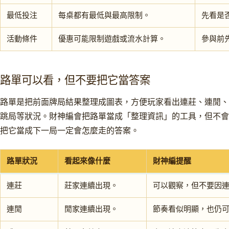
最低投注
每桌都有最低與最高限制。
先看是
活動條件
優惠可能限制遊戲或流水計算。
參與前
路單可以看，但不要把它當答案
路單是把前面牌局結果整理成圖表，方便玩家看出連莊、連閒、
跳局等狀況。財神編會把路單當成「整理資訊」的工具，但不會
把它當成下一局一定會怎麼走的答案。
路單狀況
看起來像什麼
財神編提醒
連莊
莊家連續出現。
可以觀察，但不要因
連閒
閒家連續出現。
節奏看似明顯，也仍