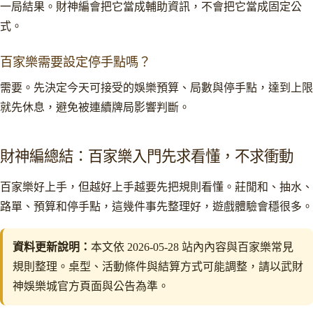
一局結果。財神編會把它當成輔助資訊，不會把它當成固定公
式。
百家樂需要設定停手點嗎？
需要。先決定今天可接受的娛樂預算、局數與停手點，達到上限
就先休息，避免被連續牌局影響判斷。
財神編總結：百家樂入門先求看懂，不求衝動
百家樂好上手，但越好上手越要先把規則看懂。莊閒和、抽水、
路單、預算和停手點，這幾件事先整理好，遊戲體驗會穩很多。
資料更新說明：
本文依 2026-05-28 站內內容與百家樂常見
規則整理。桌型、活動條件與結算方式可能調整，請以武財
神娛樂城官方頁面與公告為準。